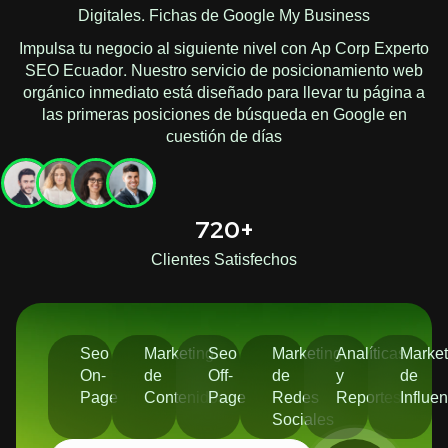
Digitales. Fichas de Google My Business
Impulsa tu negocio al siguiente nivel con Ap Corp Experto
SEO Ecuador. Nuestro servicio de posicionamiento web
orgánico inmediato está diseñado para llevar tu página a
las primeras posiciones de búsqueda en Google en
cuestión de días
720+
Clientes Satisfechos
Seo
Marketing
Seo
Marketing
Analíticas
Market
On-
de
Off-
de
y
de
Page
Contenidos
Page
Redes
Reportes
Influe
Sociales