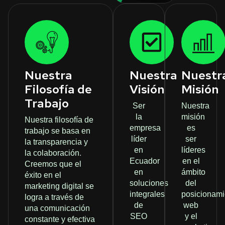
Nuestra
Nuestra
Nuestr
Filosofía de
Visión
Misión
Trabajo
Ser
Nuestra
la
misión
Nuestra filosofía de
empresa
es
trabajo se basa en
líder
ser
la transparencia y
en
líderes
la colaboración.
Ecuador
en el
Creemos que el
en
ámbito
éxito en el
soluciones
del
marketing digital se
integrales
posicionami
logra a través de
de
web
una comunicación
SEO
y el
constante y efectiva