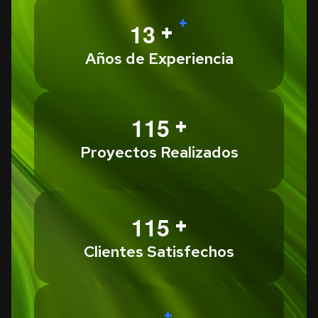
+
+
1
3
Años de Experiencia
+
1
1
5
Proyectos Realizados
+
1
1
5
Clientes Satisfechos
+