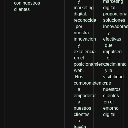
y
marketing
con nuestros
marketing
digital,
clientes
digital,
proporcion
reconocida
soluciones
por
innovadora
nuestra
y
innovación
efectivas
y
que
excelencia
impulsen
en el
el
posicionamiento
crecimiento
web.
y la
Nos
visibilidad
comprometemos
de
a
nuestros
empoderar
clientes
a
en el
nuestros
entorno
clientes
digital
a
través